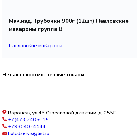
Мак.изд. Трубочки 900г (12шт) Павловские
макароны группа В
Павловские макароны
Недавно просмотренные товары
Воронеж, ул 45 Стрелковой дивизии, д. 255Б
+7(473)2405015
+79304034444
holodservis@list.ru