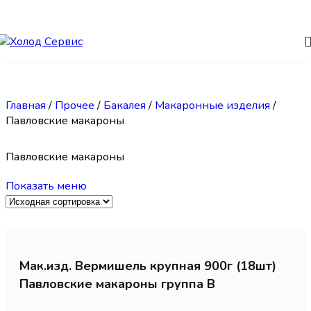
Skip to navigation
Skip to main content
Главная
/
Прочее
/
Бакалея
/
Макаронные изделия
/
Павловские макароны
Павловские макароны
Показать меню
Мак.изд. Вермишель крупная 900г (18шт)
Павловские макароны группа В