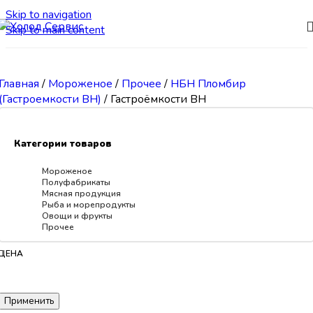
Skip to navigation
Skip to main content
Главная
/
Мороженое
/
Прочее
/
НБН Пломбир
(Гастроемкости ВН)
/
Гастроёмкости ВН
Категории товаров
Мороженое
Полуфабрикаты
Мясная продукция
Рыба и морепродукты
Овощи и фрукты
Прочее
ЦЕНА
Применить