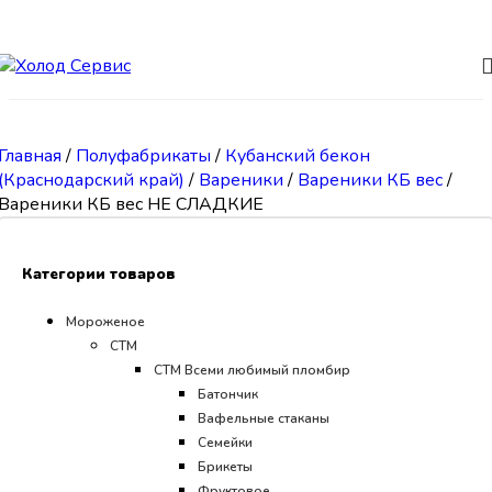
Skip to navigation
Skip to main content
Главная
/
Полуфабрикаты
/
Кубанский бекон
(Краснодарский край)
/
Вареники
/
Вареники КБ вес
/
Вареники КБ вес НЕ СЛАДКИЕ
Категории товаров
Мороженое
СТМ
CТМ Всеми любимый пломбир
Батончик
Вафельные стаканы
Семейки
Брикеты
Фруктовое