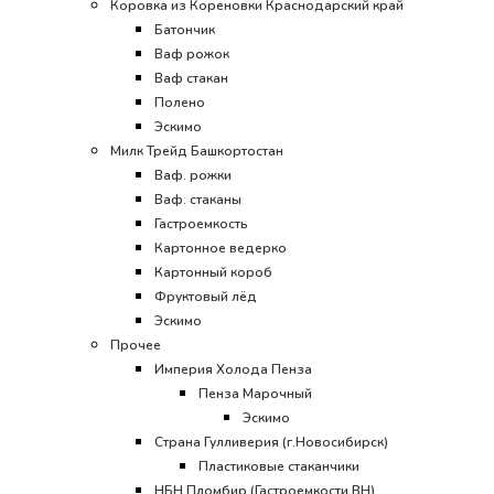
Коровка из Кореновки Краснодарский край
Батончик
Ваф рожок
Ваф стакан
Полено
Эскимо
Милк Трейд Башкортостан
Ваф. рожки
Ваф. стаканы
Гастроемкость
Картонное ведерко
Картонный короб
Фруктовый лёд
Эскимо
Прочее
Империя Холода Пенза
Пенза Марочный
Эскимо
Страна Гулливерия (г.Новосибирск)
Пластиковые стаканчики
НБН Пломбир (Гастроемкости ВН)