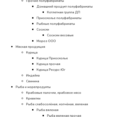
Прочие полуфабрикаты
Домашний продукт полуфабрикаты
Котлетная группа ДП
Приосколье полуфабрикаты
Рыбные полуфабрикаты
Сосиски
Сосиски весовые
Мороз ООО
Мясная продукция
Курица
Курица Приосколье
Курица прочая
Курица Ресурс-Юг
Индейка
Свинина
Рыба и морепродукты
Крабовые палочки, крабовое мясо
Креветки
Рыба слабосолёная, копчёная, вяленая
Рыба вяленая
Рыба вяленая прочая