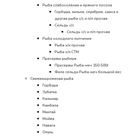
Рыба слабосолёная и пряного посола
Горбуша, килька, скумбрия, хамса и
другая рыба с/с и п/п прочая
Сельдь с/с
Сельдь с/с и п/п прочая
Рыба холодного копчения
Рыба х/к прочая
Рыба х/к СТМ
Пресервы рыбные
Пресервы Рыба-меч 150-500г
Филе сельди Рыба-меч большой вес
Свежемороженая рыба
Горбуша
Зубатка
Кальмар
Камбала
Минтай
Мойва
Навага
Окунь