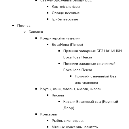
Свежемороженые овощи ВЕС
Картофель фри
Овощи весовые
Грибы весовые
Прочее
Бакалея
Кондитерские изделия
БосаНова (Пенза)
Пряники заварные БЕЗ НАЧИНКИ
БосаНова Пенза
Пряники заварные с начинкой
БосаНова Пенза
Пряники с начинкой без
инд упаковки
Крупы, каши, хлопья, мюсли, кисели
Кисели
Кисели Вишневый сад (Крупный
Двор)
Консервы
Рыбные консервы.
Мясные консервы, паштеты