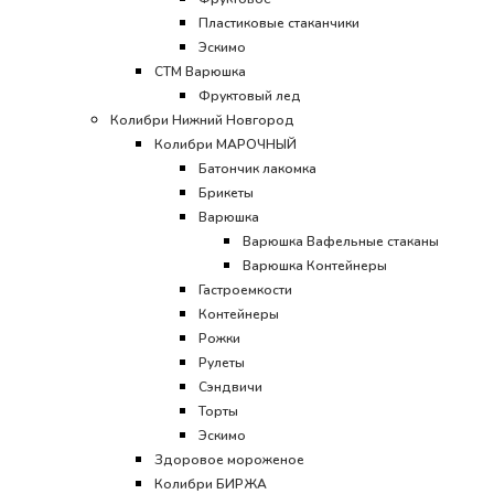
Пластиковые стаканчики
Эскимо
CТМ Варюшка
Фруктовый лед
Колибри Нижний Новгород
Колибри МАРОЧНЫЙ
Батончик лакомка
Брикеты
Варюшка
Варюшка Вафельные стаканы
Варюшка Контейнеры
Гастроемкости
Контейнеры
Рожки
Рулеты
Сэндвичи
Торты
Эскимо
Здоровое мороженое
Колибри БИРЖА