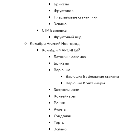
Брикеты
Фруктовое
Пластиковые стаканчики
Эскимо
CТМ Варюшка
Фруктовый лед
Колибри Нижний Новгород
Колибри МАРОЧНЫЙ
Батончик лакомка
Брикеты
Варюшка
Варюшка Вафельные стаканы
Варюшка Контейнеры
Гастроемкости
Контейнеры
Рожки
Рулеты
Сэндвичи
Торты
Эскимо