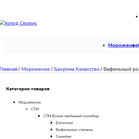
Skip to navigation
Skip to main content
Мороженое
Главная
/
Мороженое
/
Бахрома Казахстан
/
Вафельный р
Категории товаров
Мороженое
СТМ
CТМ Всеми любимый пломбир
Батончик
Вафельные стаканы
Семейки