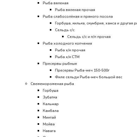
Рыба вяленая
Рыба вяленая прочая
Рыба слабосолёная и пряного посола
Горбуша, килька, скумбрия, хамса и другая р
Сельдь с/с
Сельдь с/с и п/п прочая
Рыба холодного копчения
Рыба х/к прочая
Рыба х/к СТМ
Пресервы рыбные
Пресервы Рыба-меч 150-500г
Филе сельди Рыба-меч большой вес
Свежемороженая рыба
Горбуша
Зубатка
Кальмар
Камбала
Минтай
Мойва
Навага