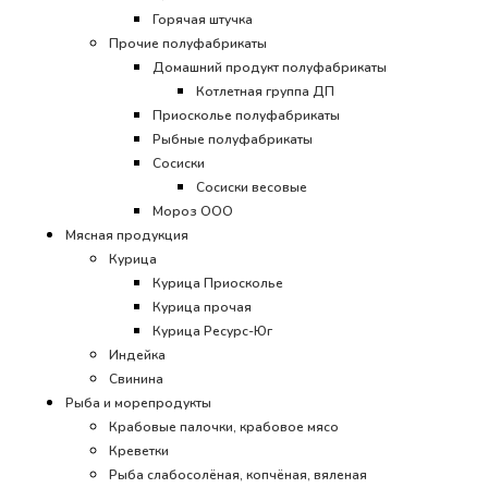
Горячая штучка
Прочие полуфабрикаты
Домашний продукт полуфабрикаты
Котлетная группа ДП
Приосколье полуфабрикаты
Рыбные полуфабрикаты
Сосиски
Сосиски весовые
Мороз ООО
Мясная продукция
Курица
Курица Приосколье
Курица прочая
Курица Ресурс-Юг
Индейка
Свинина
Рыба и морепродукты
Крабовые палочки, крабовое мясо
Креветки
Рыба слабосолёная, копчёная, вяленая