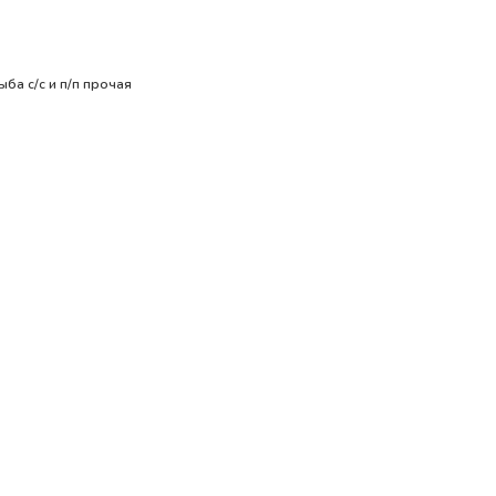
ыба с/с и п/п прочая