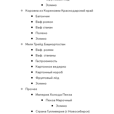
Эскимо
Коровка из Кореновки Краснодарский край
Батончик
Ваф рожок
Ваф стакан
Полено
Эскимо
Милк Трейд Башкортостан
Ваф. рожки
Ваф. стаканы
Гастроемкость
Картонное ведерко
Картонный короб
Фруктовый лёд
Эскимо
Прочее
Империя Холода Пенза
Пенза Марочный
Эскимо
Страна Гулливерия (г.Новосибирск)