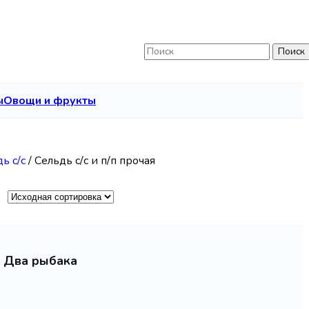
Поиск
ы
Овощи и фрукты
ь с/с
/
Сельдь с/с и п/п прочая
г) Два рыбака