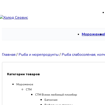
Skip to navigation
Skip to main content
Мороженое
Главная
/
Рыба и морепродукты
/
Рыба слабосолёная, коп
Категории товаров
Мороженое
СТМ
CТМ Всеми любимый пломбир
Батончик