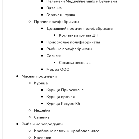
Пельмени Медвежье ушко и Бульмени
Вязанка
Горячая штучка
Прочие полуфабрикаты
Домашний продукт полуфабрикаты
Котлетная группа ДП
Приосколье полуфабрикаты
Рыбные полуфабрикаты
Сосиски
Сосиски весовые
Мороз ООО
Мясная продукция
Курица
Курица Приосколье
Курица прочая
Курица Ресурс-Юг
Индейка
Свинина
Рыба и морепродукты
Крабовые палочки, крабовое мясо
Креветки