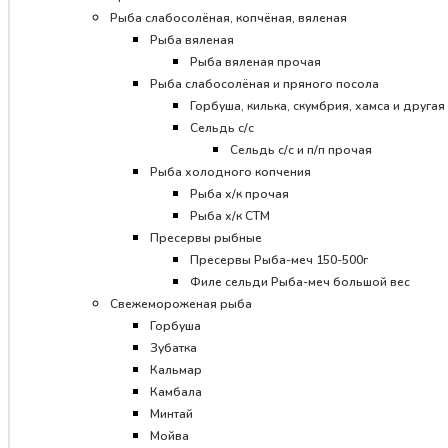
Рыба слабосолёная, копчёная, вяленая
Рыба вяленая
Рыба вяленая прочая
Рыба слабосолёная и пряного посола
Горбуша, килька, скумбрия, хамса и другая 
Сельдь с/с
Сельдь с/с и п/п прочая
Рыба холодного копчения
Рыба х/к прочая
Рыба х/к СТМ
Пресервы рыбные
Пресервы Рыба-меч 150-500г
Филе сельди Рыба-меч большой вес
Свежемороженая рыба
Горбуша
Зубатка
Кальмар
Камбала
Минтай
Мойва