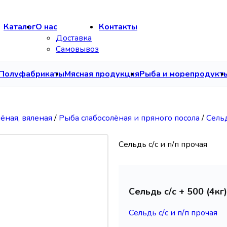
Каталог
О нас
Контакты
Доставка
Самовывоз
Полуфабрикаты
Мясная продукция
Рыба и морепродукт
чёная, вяленая
/
Рыба слабосолёная и пряного посола
/
Сельд
Сельдь с/с и п/п прочая
Сельдь с/с + 500 (4к
Сельдь с/с и п/п прочая