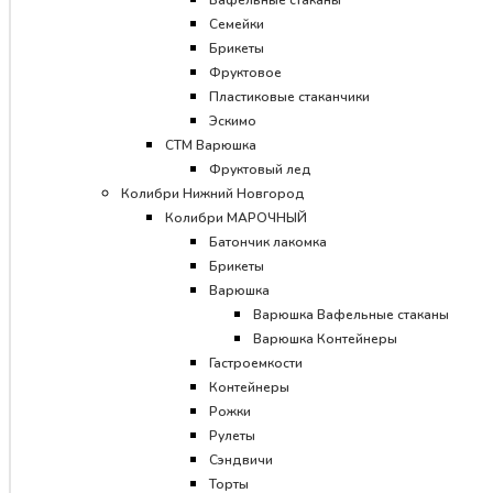
Вафельные стаканы
Семейки
Брикеты
Фруктовое
Пластиковые стаканчики
Эскимо
CТМ Варюшка
Фруктовый лед
Колибри Нижний Новгород
Колибри МАРОЧНЫЙ
Батончик лакомка
Брикеты
Варюшка
Варюшка Вафельные стаканы
Варюшка Контейнеры
Гастроемкости
Контейнеры
Рожки
Рулеты
Сэндвичи
Торты