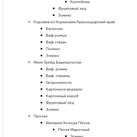
Контейнер
Фруктовый лед
Эскимо
Коровка из Кореновки Краснодарский край
Батончик
Ваф рожок
Ваф стакан
Полено
Эскимо
Милк Трейд Башкортостан
Ваф. рожки
Ваф. стаканы
Гастроемкость
Картонное ведерко
Картонный короб
Фруктовый лёд
Эскимо
Прочее
Империя Холода Пенза
Пенза Марочный
Эскимо