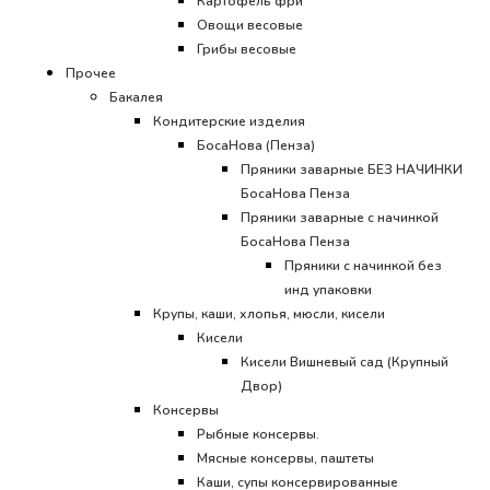
Картофель фри
Овощи весовые
Грибы весовые
Прочее
Бакалея
Кондитерские изделия
БосаНова (Пенза)
Пряники заварные БЕЗ НАЧИНКИ
БосаНова Пенза
Пряники заварные с начинкой
БосаНова Пенза
Пряники с начинкой без
инд упаковки
Крупы, каши, хлопья, мюсли, кисели
Кисели
Кисели Вишневый сад (Крупный
Двор)
Консервы
Рыбные консервы.
Мясные консервы, паштеты
Каши, супы консервированные