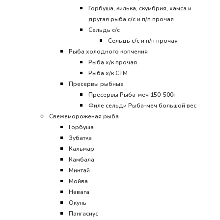
Горбуша, килька, скумбрия, хамса и
другая рыба с/с и п/п прочая
Сельдь с/с
Сельдь с/с и п/п прочая
Рыба холодного копчения
Рыба х/к прочая
Рыба х/к СТМ
Пресервы рыбные
Пресервы Рыба-меч 150-500г
Филе сельди Рыба-меч большой вес
Свежемороженая рыба
Горбуша
Зубатка
Кальмар
Камбала
Минтай
Мойва
Навага
Окунь
Пангасиус