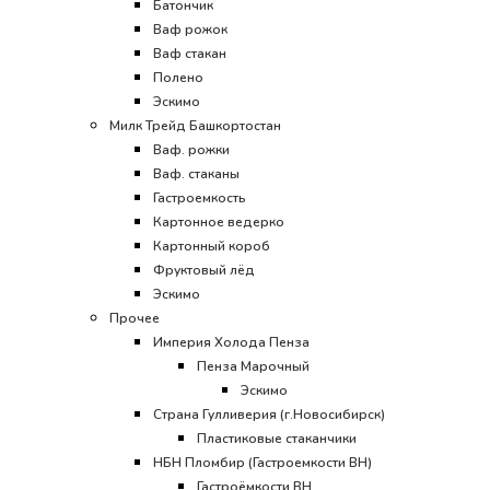
Батончик
Ваф рожок
Ваф стакан
Полено
Эскимо
Милк Трейд Башкортостан
Ваф. рожки
Ваф. стаканы
Гастроемкость
Картонное ведерко
Картонный короб
Фруктовый лёд
Эскимо
Прочее
Империя Холода Пенза
Пенза Марочный
Эскимо
Страна Гулливерия (г.Новосибирск)
Пластиковые стаканчики
НБН Пломбир (Гастроемкости ВН)
Гастроёмкости ВН