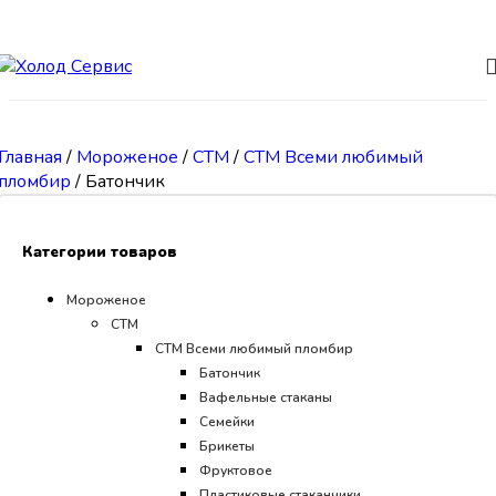
Skip to navigation
Skip to main content
Главная
/
Мороженое
/
СТМ
/
CТМ Всеми любимый
пломбир
/
Батончик
Категории товаров
Мороженое
СТМ
CТМ Всеми любимый пломбир
Батончик
Вафельные стаканы
Семейки
Брикеты
Фруктовое
Пластиковые стаканчики