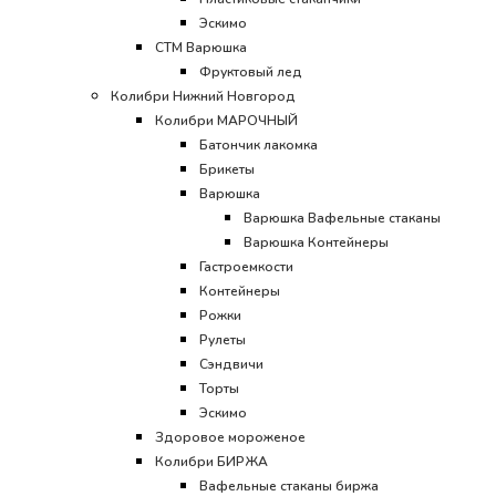
Эскимо
CТМ Варюшка
Фруктовый лед
Колибри Нижний Новгород
Колибри МАРОЧНЫЙ
Батончик лакомка
Брикеты
Варюшка
Варюшка Вафельные стаканы
Варюшка Контейнеры
Гастроемкости
Контейнеры
Рожки
Рулеты
Сэндвичи
Торты
Эскимо
Здоровое мороженое
Колибри БИРЖА
Вафельные стаканы биржа