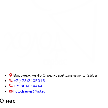
Воронеж, ул 45 Стрелковой дивизии, д. 255Б
+7(473)2405015
+79304034444
holodservis@list.ru
О нас