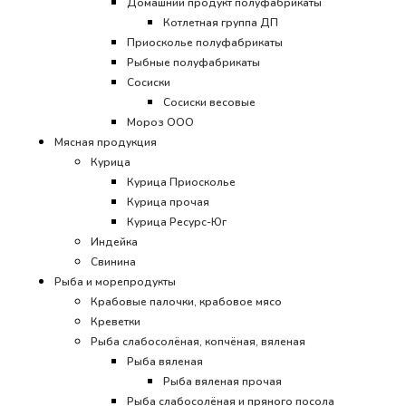
Домашний продукт полуфабрикаты
Котлетная группа ДП
Приосколье полуфабрикаты
Рыбные полуфабрикаты
Сосиски
Сосиски весовые
Мороз ООО
Мясная продукция
Курица
Курица Приосколье
Курица прочая
Курица Ресурс-Юг
Индейка
Свинина
Рыба и морепродукты
Крабовые палочки, крабовое мясо
Креветки
Рыба слабосолёная, копчёная, вяленая
Рыба вяленая
Рыба вяленая прочая
Рыба слабосолёная и пряного посола