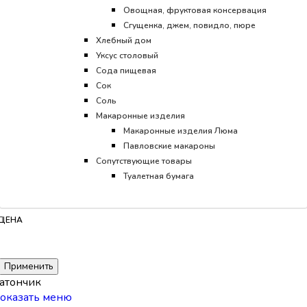
Овощная, фруктовая консервация
Сгущенка, джем, повидло, пюре
Хлебный дом
Уксус столовый
Сода пищевая
Сок
Соль
Макаронные изделия
Макаронные изделия Люма
Павловские макароны
Сопутствующие товары
Туалетная бумага
ЦЕНА
Применить
атончик
оказать меню