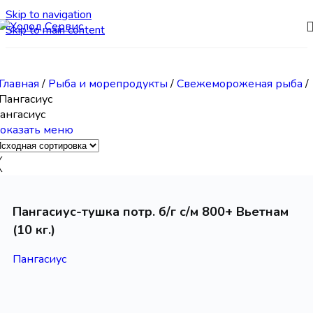
Skip to navigation
Skip to main content
Главная
/
Рыба и морепродукты
/
Свежемороженая рыба
/
Пангасиус
ангасиус
оказать меню
Пангасиус-тушка потр. б/г с/м 800+ Вьетнам
(10 кг.)
Пангасиус