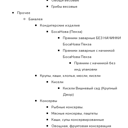
Овощи весовые
Грибы весовые
Прочее
Бакалея
Кондитерские изделия
БосаНова (Пенза)
Пряники заварные БЕЗ НАЧИНКИ
БосаНова Пенза
Пряники заварные с начинкой
БосаНова Пенза
Пряники с начинкой без
инд упаковки
Крупы, каши, хлопья, мюсли, кисели
Кисели
Кисели Вишневый сад (Крупный
Двор)
Консервы
Рыбные консервы.
Мясные консервы, паштеты
Каши, супы консервированные
Овощная, фруктовая консервация