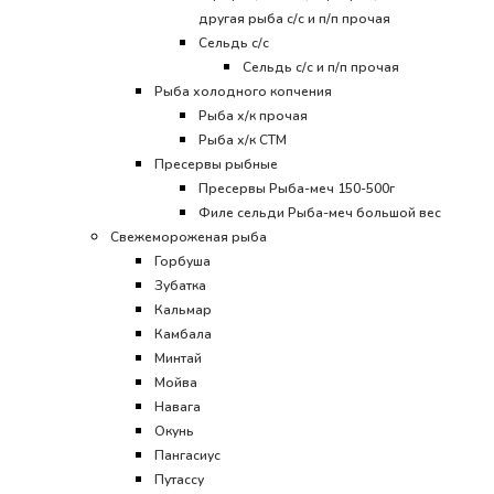
другая рыба с/с и п/п прочая
Сельдь с/с
Сельдь с/с и п/п прочая
Рыба холодного копчения
Рыба х/к прочая
Рыба х/к СТМ
Пресервы рыбные
Пресервы Рыба-меч 150-500г
Филе сельди Рыба-меч большой вес
Свежемороженая рыба
Горбуша
Зубатка
Кальмар
Камбала
Минтай
Мойва
Навага
Окунь
Пангасиус
Путассу