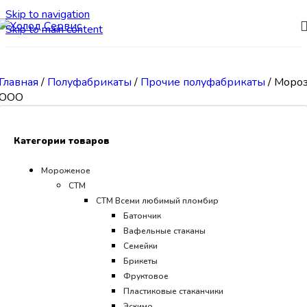
Skip to navigation
Skip to main content
Главная
/
Полуфабрикаты
/
Прочие полуфабрикаты
/
Моро
ООО
Категории товаров
Мороженое
СТМ
CТМ Всеми любимый пломбир
Батончик
Вафельные стаканы
Семейки
Брикеты
Фруктовое
Пластиковые стаканчики
Эскимо