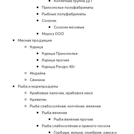
Котлетная группа ДП
Приосколье полуфабрикаты
Рыбные полуфабрикаты
Сосиски
Сосиски весовые
Мороз ООО
Мясная продукция
Курица
Курица Приосколье
Курица прочая
Курица Ресурс-Юг
Индейка
Свинина
Рыба и морепродукты
Крабовые палочки, крабовое мясо
Креветки
Рыба слабосолёная, копчёная, вяленая
Рыба вяленая
Рыба вяленая прочая
Рыба слабосолёная и пряного посола
Горбуша, килька, скумбрия, хамса и