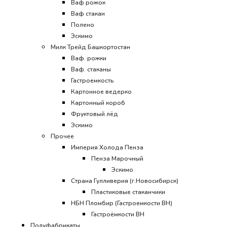
Ваф рожок
Ваф стакан
Полено
Эскимо
Милк Трейд Башкортостан
Ваф. рожки
Ваф. стаканы
Гастроемкость
Картонное ведерко
Картонный короб
Фруктовый лёд
Эскимо
Прочее
Империя Холода Пенза
Пенза Марочный
Эскимо
Страна Гулливерия (г.Новосибирск)
Пластиковые стаканчики
НБН Пломбир (Гастроемкости ВН)
Гастроёмкости ВН
Полуфабрикаты