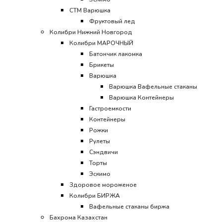
CТМ Варюшка
Фруктовый лед
Колибри Нижний Новгород
Колибри МАРОЧНЫЙ
Батончик лакомка
Брикеты
Варюшка
Варюшка Вафельные стаканы
Варюшка Контейнеры
Гастроемкости
Контейнеры
Рожки
Рулеты
Сэндвичи
Торты
Эскимо
Здоровое мороженое
Колибри БИРЖА
Вафельные стаканы биржа
Бахрома Казахстан