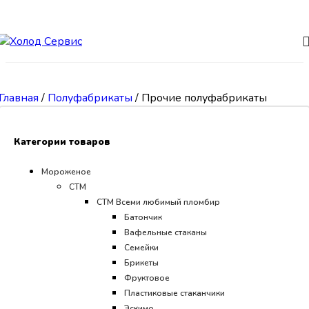
Skip to navigation
Skip to main content
Главная
/
Полуфабрикаты
/
Прочие полуфабрикаты
Категории товаров
Мороженое
СТМ
CТМ Всеми любимый пломбир
Батончик
Вафельные стаканы
Семейки
Брикеты
Фруктовое
Пластиковые стаканчики
Эскимо