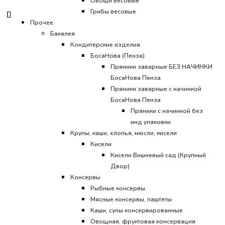
Овощи весовые
Грибы весовые
Прочее
Бакалея
Кондитерские изделия
БосаНова (Пенза)
Пряники заварные БЕЗ НАЧИНКИ
БосаНова Пенза
Пряники заварные с начинкой
БосаНова Пенза
Пряники с начинкой без
инд упаковки
Крупы, каши, хлопья, мюсли, кисели
Кисели
Кисели Вишневый сад (Крупный
Двор)
Консервы
Рыбные консервы.
Мясные консервы, паштеты
Каши, супы консервированные
Овощная, фруктовая консервация