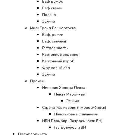
Ваф рожок
Ваф стакан
Полено
Эскимо
Милк Трейд Башкортостан
Ваф. рожки
Ваф. стаканы
Гастроемкость
Картонное ведерко
Картонный короб
Фруктовый лёд
Эскимо
Прочее
Империя Холода Пенза
Пенза Марочный
Эскимо
Страна Гулливерия (г.Новосибирск)
Пластиковые стаканчики
НБН Пломбир (Гастроемкости ВН)
Гастроёмкости ВН
Полуфабрикаты