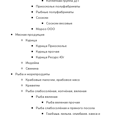
Котлетная группа ДП
Приосколье полуфабрикаты
Рыбные полуфабрикаты
Сосиски
Сосиски весовые
Мороз ООО
Мясная продукция
Курица
Курица Приосколье
Курица прочая
Курица Ресурс-Юг
Индейка
Свинина
Рыба и морепродукты
Крабовые палочки, крабовое мясо
Креветки
Рыба слабосолёная, копчёная, вяленая
Рыба вяленая
Рыба вяленая прочая
Рыба слабосолёная и пряного посола
Горбуша, килька, скумбрия, хамса и