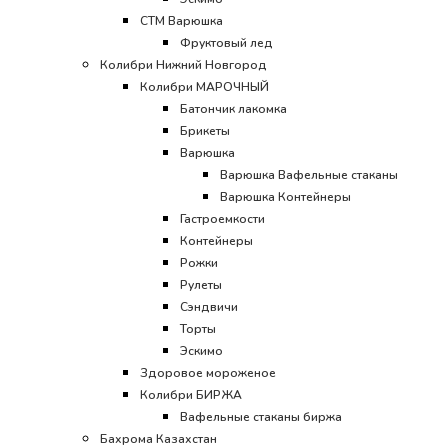
CТМ Варюшка
Фруктовый лед
Колибри Нижний Новгород
Колибри МАРОЧНЫЙ
Батончик лакомка
Брикеты
Варюшка
Варюшка Вафельные стаканы
Варюшка Контейнеры
Гастроемкости
Контейнеры
Рожки
Рулеты
Сэндвичи
Торты
Эскимо
Здоровое мороженое
Колибри БИРЖА
Вафельные стаканы биржа
Бахрома Казахстан