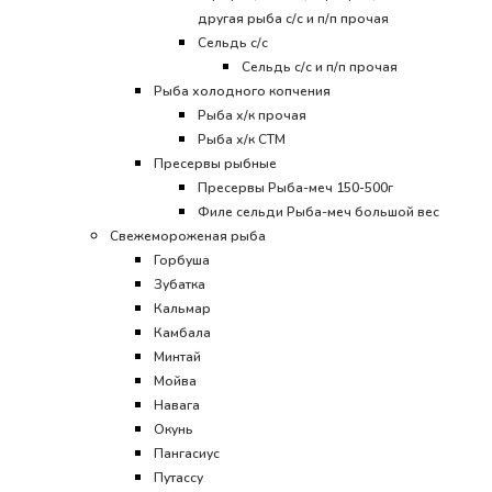
другая рыба с/с и п/п прочая
Сельдь с/с
Сельдь с/с и п/п прочая
Рыба холодного копчения
Рыба х/к прочая
Рыба х/к СТМ
Пресервы рыбные
Пресервы Рыба-меч 150-500г
Филе сельди Рыба-меч большой вес
Свежемороженая рыба
Горбуша
Зубатка
Кальмар
Камбала
Минтай
Мойва
Навага
Окунь
Пангасиус
Путассу