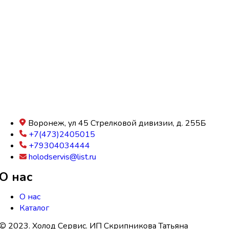
Воронеж, ул 45 Стрелковой дивизии, д. 255Б
+7(473)2405015
+79304034444
holodservis@list.ru
О нас
О нас
Каталог
© 2023. Холод Сервис. ИП Скрипникова Татьяна