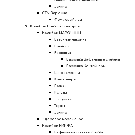
Эскимо
CТМ Варюшка
Фруктовый лед
Колибри Нижний Новгород
Колибри МАРОЧНЫЙ
Батончик лакомка
Брикеты
Варюшка
Варюшка Вафельные стаканы
Варюшка Контейнеры
Гастроемкости
Контейнеры
Рожки
Рулеты
Сэндвичи
Торты
Эскимо
Здоровое мороженое
Колибри БИРЖА
Вафельные стаканы биржа