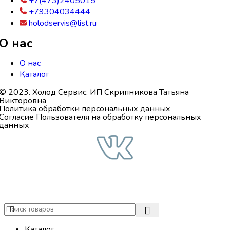
+7(473)2405015
+79304034444
holodservis@list.ru
О нас
О нас
Каталог
© 2023. Холод Сервис. ИП Скрипникова Татьяна
Викторовна
Политика обработки персональных данных
Согласие Пользователя на обработку персональных
данных
Каталог