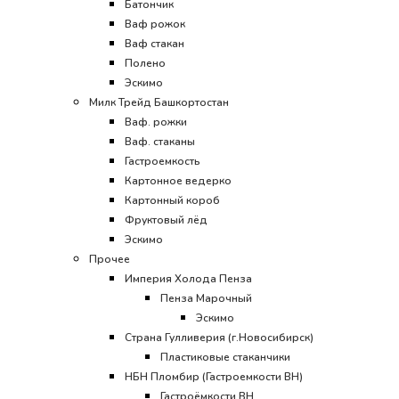
Батончик
Ваф рожок
Ваф стакан
Полено
Эскимо
Милк Трейд Башкортостан
Ваф. рожки
Ваф. стаканы
Гастроемкость
Картонное ведерко
Картонный короб
Фруктовый лёд
Эскимо
Прочее
Империя Холода Пенза
Пенза Марочный
Эскимо
Страна Гулливерия (г.Новосибирск)
Пластиковые стаканчики
НБН Пломбир (Гастроемкости ВН)
Гастроёмкости ВН