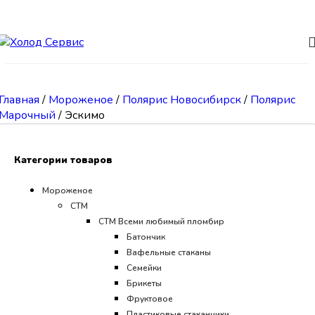
Skip to navigation
Skip to main content
Главная
/
Мороженое
/
Полярис Новосибирск
/
Полярис
Марочный
/
Эскимо
Категории товаров
Мороженое
СТМ
CТМ Всеми любимый пломбир
Батончик
Вафельные стаканы
Семейки
Брикеты
Фруктовое
Пластиковые стаканчики