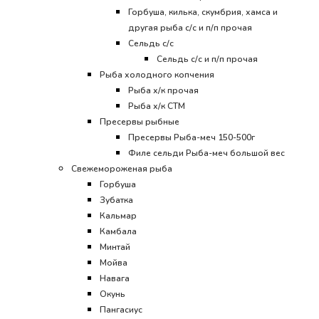
Горбуша, килька, скумбрия, хамса и
другая рыба с/с и п/п прочая
Сельдь с/с
Сельдь с/с и п/п прочая
Рыба холодного копчения
Рыба х/к прочая
Рыба х/к СТМ
Пресервы рыбные
Пресервы Рыба-меч 150-500г
Филе сельди Рыба-меч большой вес
Свежемороженая рыба
Горбуша
Зубатка
Кальмар
Камбала
Минтай
Мойва
Навага
Окунь
Пангасиус