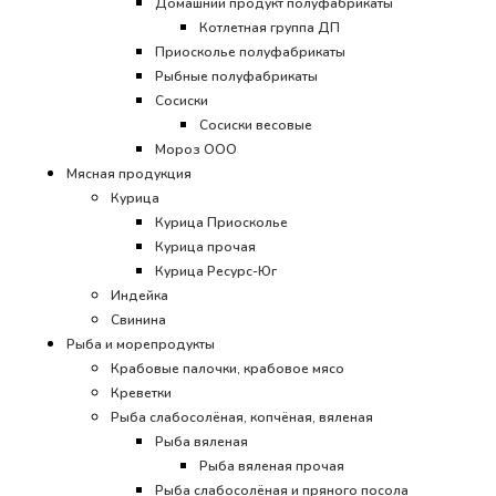
Домашний продукт полуфабрикаты
Котлетная группа ДП
Приосколье полуфабрикаты
Рыбные полуфабрикаты
Сосиски
Сосиски весовые
Мороз ООО
Мясная продукция
Курица
Курица Приосколье
Курица прочая
Курица Ресурс-Юг
Индейка
Свинина
Рыба и морепродукты
Крабовые палочки, крабовое мясо
Креветки
Рыба слабосолёная, копчёная, вяленая
Рыба вяленая
Рыба вяленая прочая
Рыба слабосолёная и пряного посола