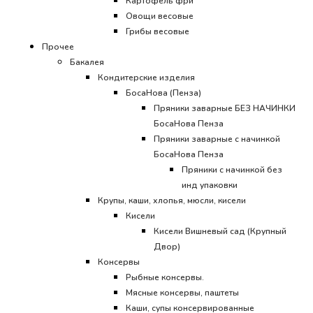
Картофель фри
Овощи весовые
Грибы весовые
Прочее
Бакалея
Кондитерские изделия
БосаНова (Пенза)
Пряники заварные БЕЗ НАЧИНКИ
БосаНова Пенза
Пряники заварные с начинкой
БосаНова Пенза
Пряники с начинкой без
инд упаковки
Крупы, каши, хлопья, мюсли, кисели
Кисели
Кисели Вишневый сад (Крупный
Двор)
Консервы
Рыбные консервы.
Мясные консервы, паштеты
Каши, супы консервированные