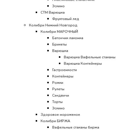
Эскимо
CТМ Варюшка
Фруктовый лед
Колибри Нижний Новгород
Колибри МАРОЧНЫЙ
Батончик лакомка
Брикеты
Варюшка
Варюшка Вафельные стаканы
Варюшка Контейнеры
Гастроемкости
Контейнеры
Рожки
Рулеты
Сэндвичи
Торты
Эскимо
Здоровое мороженое
Колибри БИРЖА
Вафельные стаканы биржа