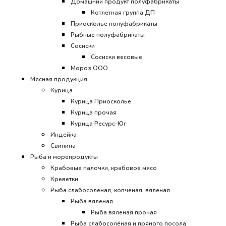
Домашний продукт полуфабрикаты
Котлетная группа ДП
Приосколье полуфабрикаты
Рыбные полуфабрикаты
Сосиски
Сосиски весовые
Мороз ООО
Мясная продукция
Курица
Курица Приосколье
Курица прочая
Курица Ресурс-Юг
Индейка
Свинина
Рыба и морепродукты
Крабовые палочки, крабовое мясо
Креветки
Рыба слабосолёная, копчёная, вяленая
Рыба вяленая
Рыба вяленая прочая
Рыба слабосолёная и пряного посола