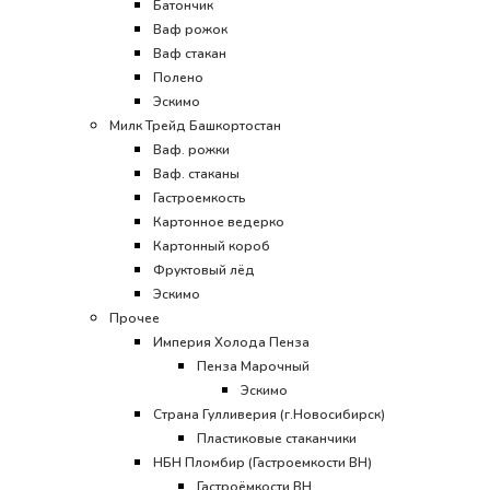
Батончик
Ваф рожок
Ваф стакан
Полено
Эскимо
Милк Трейд Башкортостан
Ваф. рожки
Ваф. стаканы
Гастроемкость
Картонное ведерко
Картонный короб
Фруктовый лёд
Эскимо
Прочее
Империя Холода Пенза
Пенза Марочный
Эскимо
Страна Гулливерия (г.Новосибирск)
Пластиковые стаканчики
НБН Пломбир (Гастроемкости ВН)
Гастроёмкости ВН