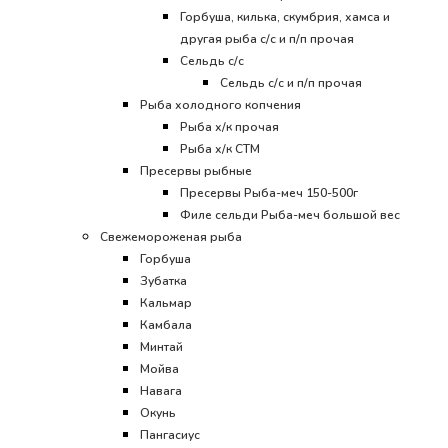
Горбуша, килька, скумбрия, хамса и
другая рыба с/с и п/п прочая
Сельдь с/с
Сельдь с/с и п/п прочая
Рыба холодного копчения
Рыба х/к прочая
Рыба х/к СТМ
Пресервы рыбные
Пресервы Рыба-меч 150-500г
Филе сельди Рыба-меч большой вес
Свежемороженая рыба
Горбуша
Зубатка
Кальмар
Камбала
Минтай
Мойва
Навага
Окунь
Пангасиус