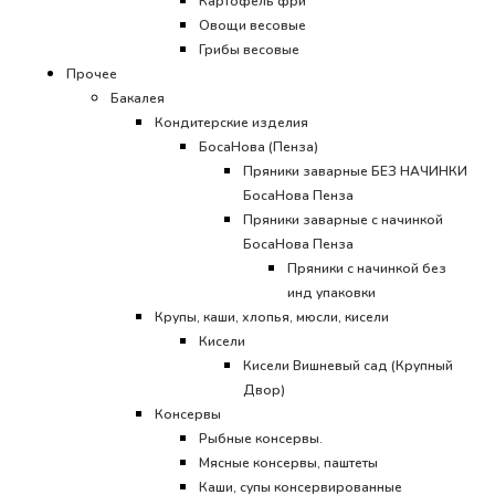
Картофель фри
Овощи весовые
Грибы весовые
Прочее
Бакалея
Кондитерские изделия
БосаНова (Пенза)
Пряники заварные БЕЗ НАЧИНКИ
БосаНова Пенза
Пряники заварные с начинкой
БосаНова Пенза
Пряники с начинкой без
инд упаковки
Крупы, каши, хлопья, мюсли, кисели
Кисели
Кисели Вишневый сад (Крупный
Двор)
Консервы
Рыбные консервы.
Мясные консервы, паштеты
Каши, супы консервированные