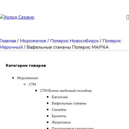
Skip to navigation
Skip to main content
Главная
/
Мороженое
/
Полярис Новосибирск
/
Полярис
Марочный
/
Вафельные стаканы Полярис МАРКА
Категории товаров
Мороженое
СТМ
CТМ Всеми любимый пломбир
Батончик
Вафельные стаканы
Семейки
Брикеты
Фруктовое
Пластиковые стаканчики