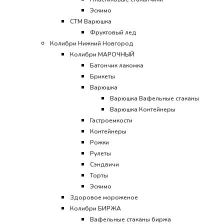
Эскимо
CТМ Варюшка
Фруктовый лед
Колибри Нижний Новгород
Колибри МАРОЧНЫЙ
Батончик лакомка
Брикеты
Варюшка
Варюшка Вафельные стаканы
Варюшка Контейнеры
Гастроемкости
Контейнеры
Рожки
Рулеты
Сэндвичи
Торты
Эскимо
Здоровое мороженое
Колибри БИРЖА
Вафельные стаканы биржа