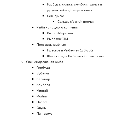
Горбуша, килька, скумбрия, хамса и
другая рыба с/с и п/п прочая
Сельдь с/с
Сельдь с/с и п/п прочая
Рыба холодного копчения
Рыба х/к прочая
Рыба х/к СТМ
Пресервы рыбные
Пресервы Рыба-меч 150-500г
Филе сельди Рыба-меч большой вес
Свежемороженая рыба
Горбуша
Зубатка
Кальмар
Камбала
Минтай
Мойва
Навага
Окунь
Пангасиус