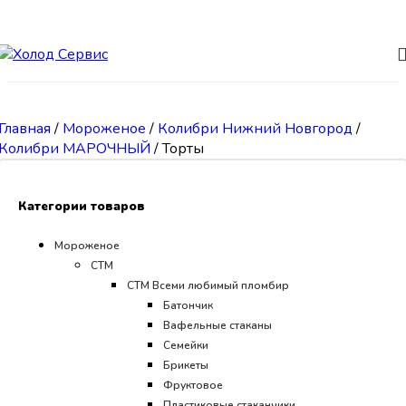
Skip to navigation
Skip to main content
Главная
/
Мороженое
/
Колибри Нижний Новгород
/
Колибри МАРОЧНЫЙ
/
Торты
Категории товаров
Мороженое
СТМ
CТМ Всеми любимый пломбир
Батончик
Вафельные стаканы
Семейки
Брикеты
Фруктовое
Пластиковые стаканчики