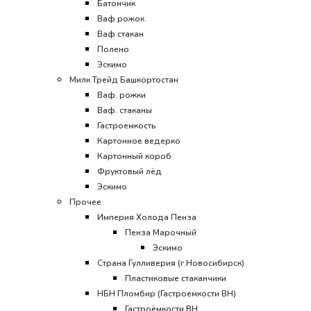
Батончик
Ваф рожок
Ваф стакан
Полено
Эскимо
Милк Трейд Башкортостан
Ваф. рожки
Ваф. стаканы
Гастроемкость
Картонное ведерко
Картонный короб
Фруктовый лёд
Эскимо
Прочее
Империя Холода Пенза
Пенза Марочный
Эскимо
Страна Гулливерия (г.Новосибирск)
Пластиковые стаканчики
НБН Пломбир (Гастроемкости ВН)
Гастроёмкости ВН