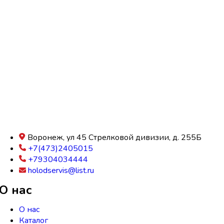
Воронеж, ул 45 Стрелковой дивизии, д. 255Б
+7(473)2405015
+79304034444
holodservis@list.ru
О нас
О нас
Каталог