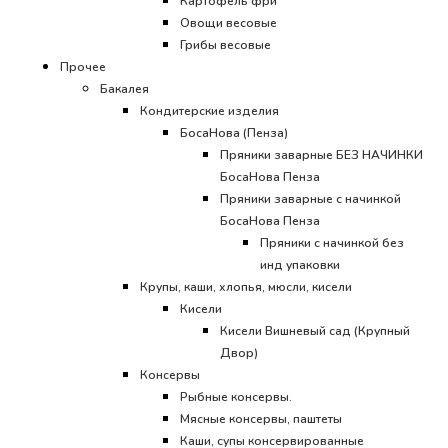
Картофель фри
Овощи весовые
Грибы весовые
Прочее
Бакалея
Кондитерские изделия
БосаНова (Пенза)
Пряники заварные БЕЗ НАЧИНКИ
БосаНова Пенза
Пряники заварные с начинкой
БосаНова Пенза
Пряники с начинкой без
инд упаковки
Крупы, каши, хлопья, мюсли, кисели
Кисели
Кисели Вишневый сад (Крупный
Двор)
Консервы
Рыбные консервы.
Мясные консервы, паштеты
Каши, супы консервированные