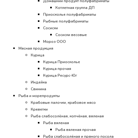
Домашний продукт полуфабрикаты
Котлетная группа ДП
Приосколье полуфабрикаты
Рыбные полуфабрикаты
Сосиски
Сосиски весовые
Мороз ООО
Мясная продукция
Курица
Курица Приосколье
Курица прочая
Курица Ресурс-Юг
Индейка
Свинина
Рыба и морепродукты
Крабовые палочки, крабовое мясо
Креветки
Рыба слабосолёная, копчёная, вяленая
Рыба вяленая
Рыба вяленая прочая
Рыба слабосолёная и пряного посола