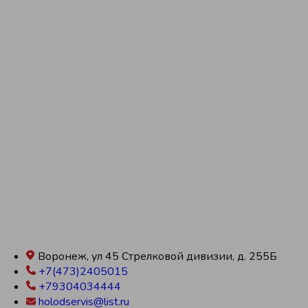
Воронеж, ул 45 Стрелковой дивизии, д. 255Б
+7(473)2405015
+79304034444
holodservis@list.ru