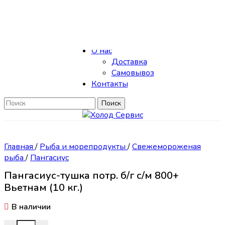
Skip to navigation
Skip to main content
Каталог
О нас
Доставка
Самовывоз
Контакты
Поиск
Главная
/
Рыба и морепродукты
/
Свежемороженая
рыба
/
Пангасиус
Пангасиус-тушка потр. б/г с/м 800+
Вьетнам (10 кг.)
В наличии