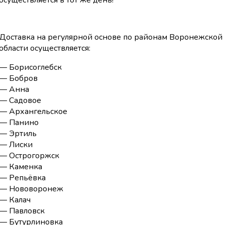
осуществляется в тот же день!
Доставка на регулярной основе по районам Воронежской
области осуществляется:
— Борисоглебск
— Бобров
— Анна
— Садовое
— Архангельское
— Панино
— Эртиль
— Лиски
— Острогоржск
— Каменка
— Репьёвка
— Нововоронеж
— Калач
— Павловск
— Бутурлиновка