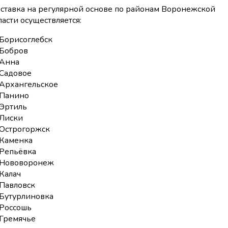
ставка на регулярной основе по районам Воронежской
ласти осуществляется:
Борисоглебск
Бобров
Анна
Садовое
Архангельское
Панино
Эртиль
Лиски
Острогоржск
Каменка
Репьёвка
Нововоронеж
Калач
Павловск
Бутурлиновка
Россошь
Гремячье