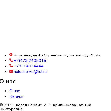
Воронеж, ул 45 Стрелковой дивизии, д. 255Б
+7(473)2405015
+79304034444
holodservis@list.ru
О нас
О нас
Каталог
© 2023. Холод Сервис. ИП Скрипникова Татьяна
Викторовна