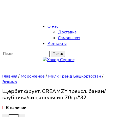
Skip to navigation
Skip to main content
Каталог
О нас
Доставка
Самовывоз
Контакты
Поиск
Главная
/
Мороженое
/
Милк Трейд Башкортостан
/
Эскимо
Щербет фрукт. CREAMZY трехсл. банан/
клубника/сиц.апельсин 70гр.*32
В наличии