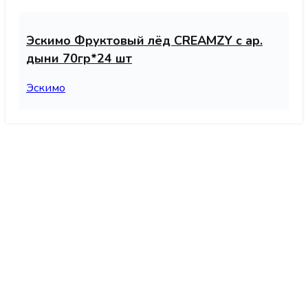
Эскимо Фруктовый лёд CREAMZY с ар.
дыни 70гр*24 шт
Эскимо