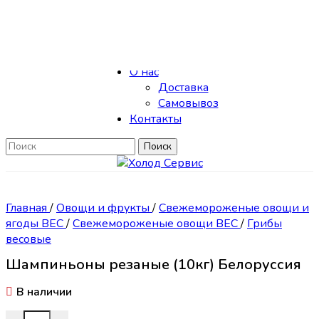
Skip to navigation
Skip to main content
Каталог
О нас
Доставка
Самовывоз
Контакты
Поиск
Главная
/
Овощи и фрукты
/
Свежемороженые овощи и
ягоды ВЕС
/
Свежемороженые овощи ВЕС
/
Грибы
весовые
Шампиньоны резаные (10кг) Белоруссия
В наличии
Количество товара Шампиньоны резаные (10кг) Белорус