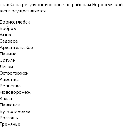
ставка на регулярной основе по районам Воронежской
ласти осуществляется:
Борисоглебск
Бобров
Анна
Садовое
Архангельское
Панино
Эртиль
Лиски
Острогоржск
Каменка
Репьёвка
Нововоронеж
Калач
Павловск
Бутурлиновка
Россошь
Гремячье