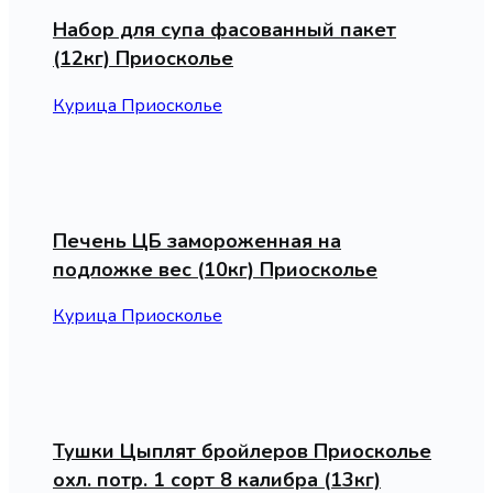
Набор для супа фасованный пакет
(12кг) Приосколье
Курица Приосколье
Печень ЦБ замороженная на
подложке вес (10кг) Приосколье
Курица Приосколье
Тушки Цыплят бройлеров Приосколье
охл. потр. 1 сорт 8 калибра (13кг)