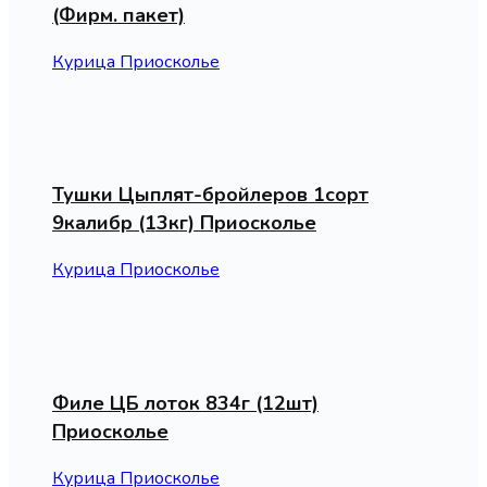
(Фирм. пакет)
Курица Приосколье
Тушки Цыплят-бройлеров 1сорт
9калибр (13кг) Приосколье
Курица Приосколье
Филе ЦБ лоток 834г (12шт)
Приосколье
Курица Приосколье