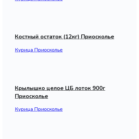
Костный остаток (12кг) Приосколье
Курица Приосколье
Крылышко целое ЦБ лоток 900г
Приосколье
Курица Приосколье