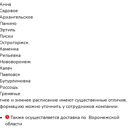
Анна
Садовое
Архангельское
Панино
Эртиль
Лиски
Острогоржск
Каменка
Репьёвка
Нововоронеж
Калач
Павловск
Бутурлиновка
Россошь
Гремячье
тнее и зимнее расписание имеют существенные отличия,
формацию можно уточнить у сотрудников компании
Также осуществляется доставка по Воронежской
области