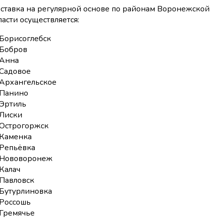
ставка на регулярной основе по районам Воронежской
ласти осуществляется:
Борисоглебск
Бобров
Анна
Садовое
Архангельское
Панино
Эртиль
Лиски
Острогоржск
Каменка
Репьёвка
Нововоронеж
Калач
Павловск
Бутурлиновка
Россошь
Гремячье