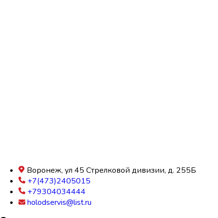
Воронеж, ул 45 Стрелковой дивизии, д. 255Б
+7(473)2405015
+79304034444
holodservis@list.ru