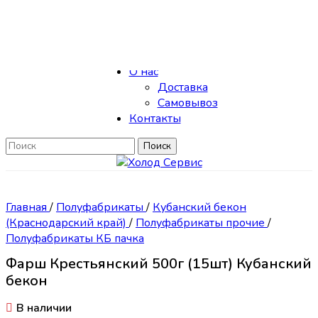
Skip to navigation
Skip to main content
Каталог
О нас
Доставка
Самовывоз
Контакты
Поиск
Главная
/
Полуфабрикаты
/
Кубанский бекон
(Краснодарский край)
/
Полуфабрикаты прочие
/
Полуфабрикаты КБ пачка
Фарш Крестьянский 500г (15шт) Кубанский
бекон
В наличии