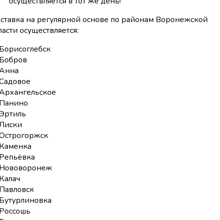
осуществляется в тот же день!
ставка на регулярной основе по районам Воронежской
ласти осуществляется:
Борисоглебск
Бобров
Анна
Садовое
Архангельское
Панино
Эртиль
Лиски
Острогоржск
Каменка
Репьёвка
Нововоронеж
Калач
Павловск
Бутурлиновка
Россошь