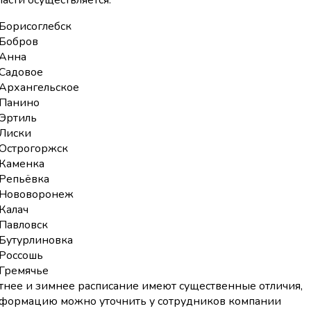
ласти осуществляется:
Борисоглебск
Бобров
Анна
Садовое
Архангельское
Панино
Эртиль
Лиски
Острогоржск
Каменка
Репьёвка
Нововоронеж
Калач
Павловск
Бутурлиновка
Россошь
Гремячье
тнее и зимнее расписание имеют существенные отличия,
формацию можно уточнить у сотрудников компании