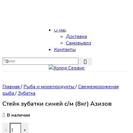
Skip to navigation
Skip to main content
Каталог
О нас
Доставка
Самовывоз
Контакты
Главная
/
Рыба и морепродукты
/
Свежемороженая
рыба
/
Зубатка
Стейк зубатки синей с/м (8кг) Азизов
В наличии
Количество товара Стейк зубатки синей с/м (8кг) Азизов
-
+