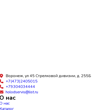
Воронеж, ул 45 Стрелковой дивизии, д. 255Б
+7(473)2405015
+79304034444
holodservis@list.ru
О нас
О нас
Каталог