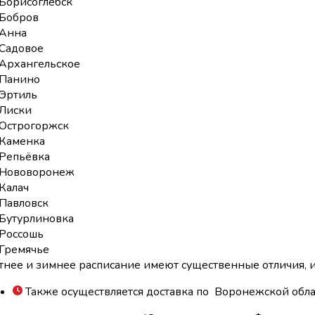
Борисоглебск
Бобров
Анна
Садовое
Архангельское
Панино
Эртиль
Лиски
Острогоржск
Каменка
Репьёвка
Нововоронеж
Калач
Павловск
Бутурлиновка
Россошь
Гремячье
тнее и зимнее расписание имеют существенные отличия,
Также осуществляется доставка по Воронежской обла