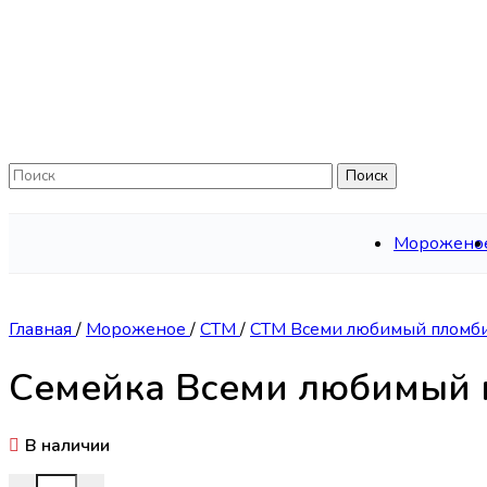
Skip to navigation
Skip to main content
Поиск
Морожено
Главная
/
Мороженое
/
СТМ
/
CТМ Всеми любимый пломб
Семейка Всеми любимый 
В наличии
Количество товара Семейка Всеми любимый пломбир ва