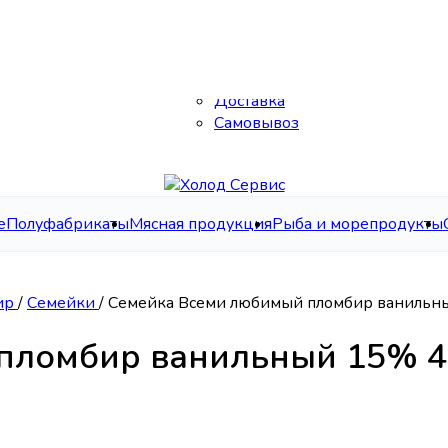
Каталог
О нас
Контакты
Доставка
Самовывоз
е
Полуфабрикаты
Мясная продукция
Рыба и морепродукты
ир
/
Семейки
/
Семейка Всеми любимый пломбир ванильн
пломбир ванильный 15% 4
нильный 15% 400г (4шт) СТМ БЕЗ ЗМЖ