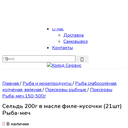
Skip to navigation
Skip to main content
Каталог
О нас
Доставка
Самовывоз
Контакты
Главная
/
Рыба и морепродукты
/
Рыба слабосолёная,
копчёная, вяленая
/
Пресервы рыбные
/
Пресервы
Рыба-меч 150-500г
Сельдь 200г в масле филе-кусочки (21шт)
Рыба-меч
В наличии