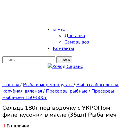
Skip to navigation
Skip to main content
Каталог
О нас
Доставка
Самовывоз
Контакты
Поиск
Главная
/
Рыба и морепродукты
/
Рыба слабосолёная,
копчёная, вяленая
/
Пресервы рыбные
/
Пресервы
Рыба-меч 150-500г
Сельдь 180г под водочку с УКРОПом
филе-кусочки в масле (35шт) Рыба-меч
В наличии