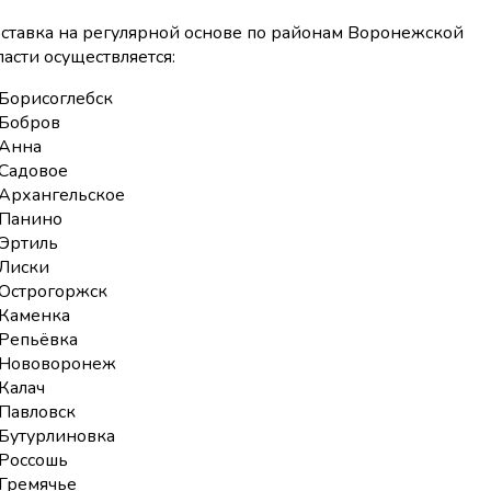
ставка на регулярной основе по районам Воронежской
ласти осуществляется:
Борисоглебск
Бобров
Анна
Садовое
Архангельское
Панино
Эртиль
Лиски
Острогоржск
Каменка
Репьёвка
Нововоронеж
Калач
Павловск
Бутурлиновка
Россошь
Гремячье