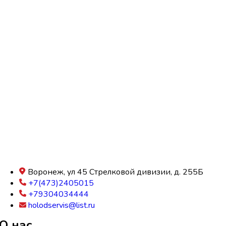
Воронеж, ул 45 Стрелковой дивизии, д. 255Б
+7(473)2405015
+79304034444
holodservis@list.ru
О нас