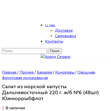
Skip to navigation
Skip to main content
Каталог
О нас
Доставка
Самовывоз
Контакты
Поиск
Главная
/
Прочее
/
Бакалея
/
Консервы
/
Овощная,
фруктовая консервация
Салат из морской капусты
Дальневосточный 220 г. ж/б №6 (48шт)
Южморрыбфлот
В наличии