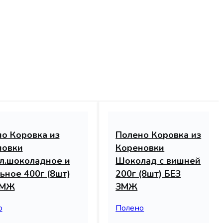
о Коровка из
Полено Коровка из
новки
Кореновки
л.шоколадное и
Шоколад с вишней
ьное 400г (8шт)
200г (8шт) БЕЗ
ЗМЖ
ЗМЖ
о
Полено