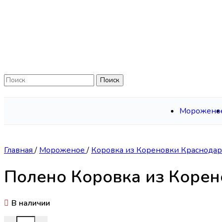
Skip to navigation
Skip to main content
Поиск
Морожено
Главная
/
Мороженое
/
Коровка из Кореновки Краснода
Полено Коровка из Корен
В наличии
Количество товара Полено Коровка из Кореновки пломб