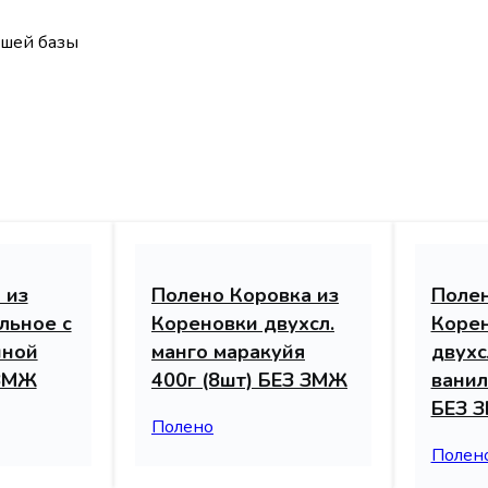
ашей базы
 из
Полено Коровка из
Полен
льное с
Кореновки двухсл.
Коре
иной
манго маракуйя
двухс
 ЗМЖ
400г (8шт) БЕЗ ЗМЖ
ванил
БЕЗ 
Полено
Полен