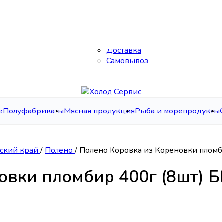
Каталог
О нас
Контакты
Доставка
Самовывоз
е
Полуфабрикаты
Мясная продукция
Рыба и морепродукты
рский край
/
Полено
/
Полено Коровка из Кореновки пломб
овки пломбир 400г (8шт) 
ир 400г (8шт) БЕЗ ЗМЖ