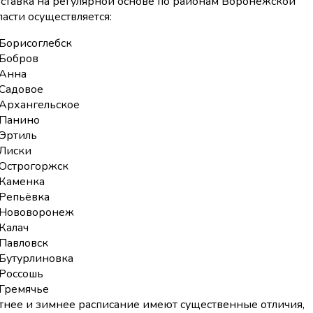
ставка на регулярной основе по районам Воронежской
ласти осуществляется:
Борисоглебск
Бобров
Анна
Садовое
Архангельское
Панино
Эртиль
Лиски
Острогоржск
Каменка
Репьёвка
Нововоронеж
Калач
Павловск
Бутурлиновка
Россошь
Гремячье
тнее и зимнее расписание имеют существенные отличия,