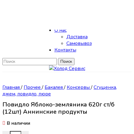
Skip to navigation
Skip to main content
Каталог
О нас
Доставка
Самовывоз
Контакты
Поиск
Главная
/
Прочее
/
Бакалея
/
Консервы
/
Сгущенка,
джем, повидло, пюре
Повидло Яблоко-земляника 620г ст/б
(12шт) Аннинские продукты
В наличии