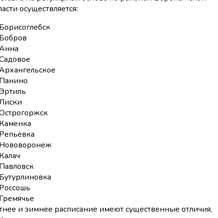
ласти осуществляется:
Борисоглебск
Бобров
Анна
Садовое
Архангельское
Панино
Эртиль
Лиски
Острогоржск
Каменка
Репьёвка
Нововоронеж
Калач
Павловск
Бутурлиновка
Россошь
Гремячье
тнее и зимнее расписание имеют существенные отличия,