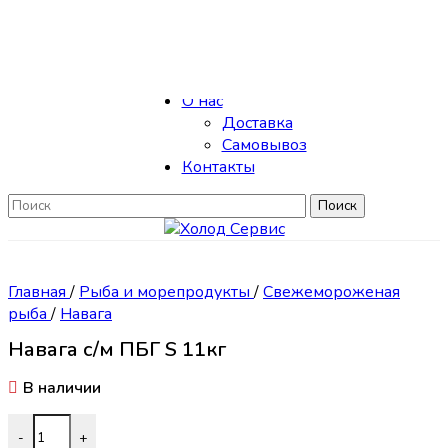
Skip to navigation
Skip to main content
Каталог
О нас
Доставка
Самовывоз
Контакты
Поиск
Главная
/
Рыба и морепродукты
/
Свежемороженая
рыба
/
Навага
Навага с/м ПБГ S 11кг
В наличии
Количество товара Навага с/м ПБГ S 11кг
-
+