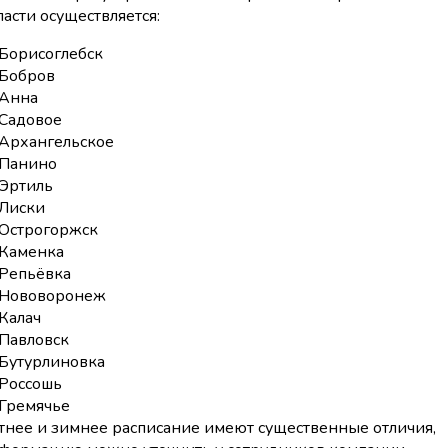
ласти осуществляется:
Борисоглебск
Бобров
Анна
Садовое
Архангельское
Панино
Эртиль
Лиски
Острогоржск
Каменка
Репьёвка
Нововоронеж
Калач
Павловск
Бутурлиновка
Россошь
Гремячье
тнее и зимнее расписание имеют существенные отличия,