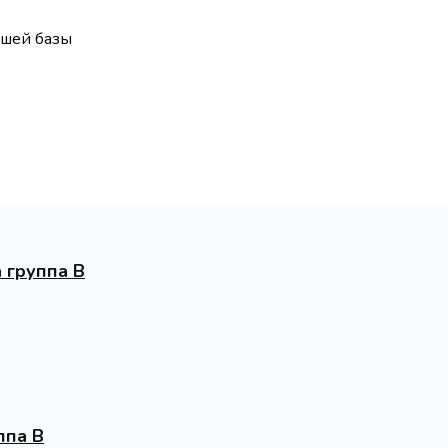
ашей базы
 группа В
ппа В