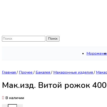
Skip to navigation
Skip to main content
Поиск
Морожено
Главная
/
Прочее
/
Бакалея
/
Макаронные изделия
/
Мака
Мак.изд. Витой рожок 400
В наличии
Количество товара Мак.изд. Витой рожок 400г (20шт) Лю