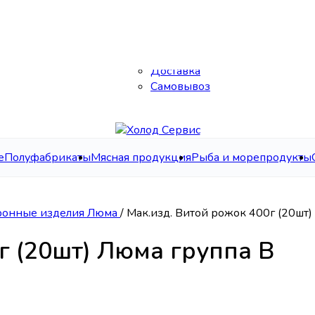
Каталог
О нас
Контакты
Доставка
Самовывоз
е
Полуфабрикаты
Мясная продукция
Рыба и морепродукты
ронные изделия Люма
/
Мак.изд. Витой рожок 400г (20шт)
г (20шт) Люма группа В
ма группа В