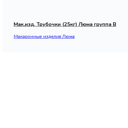
Мак.изд. Трубочки (25кг) Люма группа В
Макаронные изделия Люма