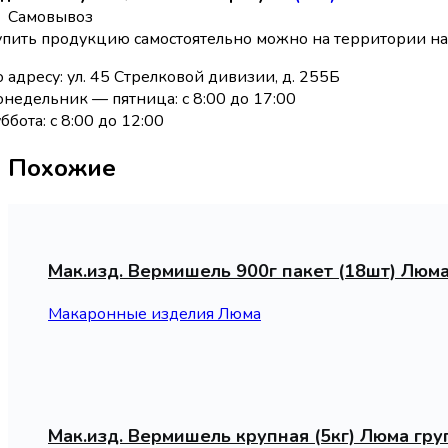
Самовывоз
упить продукцию самостоятельно можно на территории н
 адресу: ул. 45 Стрелковой дивизии, д. 255Б
недельник — пятница: с 8:00 до 17:00
ббота: с 8:00 до 12:00
Похожие
Мак.изд. Вермишель 900г пакет (18шт) Люма
Макаронные изделия Люма
Мак.изд. Вермишель крупная (5кг) Люма гру