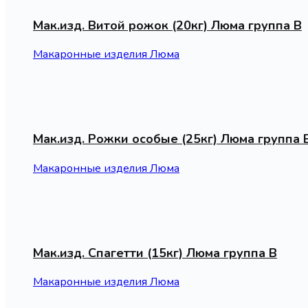
Мак.изд. Витой рожок (20кг) Люма группа В
Макаронные изделия Люма
Мак.изд. Рожки особые (25кг) Люма группа 
Макаронные изделия Люма
Мак.изд. Спагетти (15кг) Люма группа В
Макаронные изделия Люма