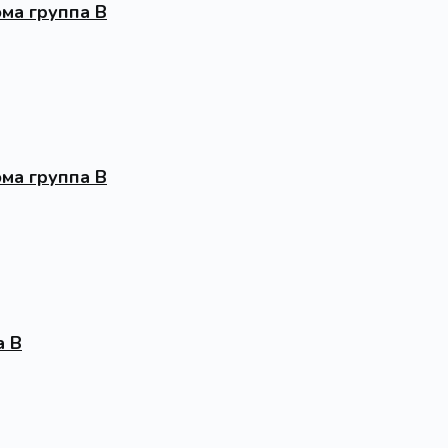
ма группа В
ма группа В
а В