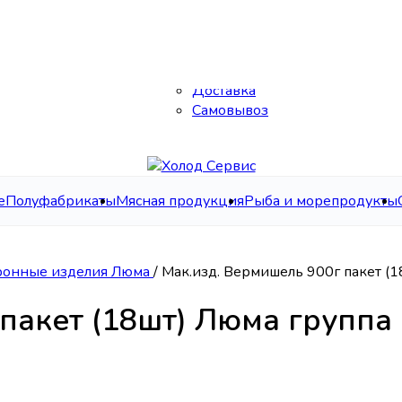
Каталог
О нас
Контакты
Доставка
Самовывоз
е
Полуфабрикаты
Мясная продукция
Рыба и морепродукты
ронные изделия Люма
/
Мак.изд. Вермишель 900г пакет (1
пакет (18шт) Люма группа