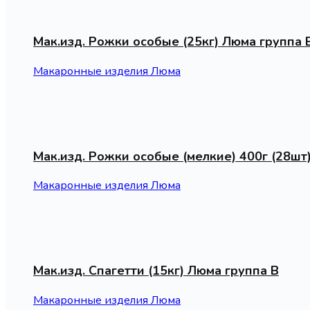
Мак.изд. Рожки особые (25кг) Люма группа 
Макаронные изделия Люма
Мак.изд. Рожки особые (мелкие) 400г (28шт
Макаронные изделия Люма
Мак.изд. Спагетти (15кг) Люма группа В
Макаронные изделия Люма