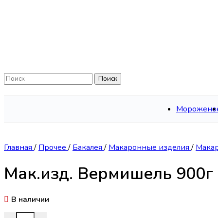
Skip to navigation
Skip to main content
Поиск
Морожено
Главная
/
Прочее
/
Бакалея
/
Макаронные изделия
/
Мака
Мак.изд. Вермишель 900г 
В наличии