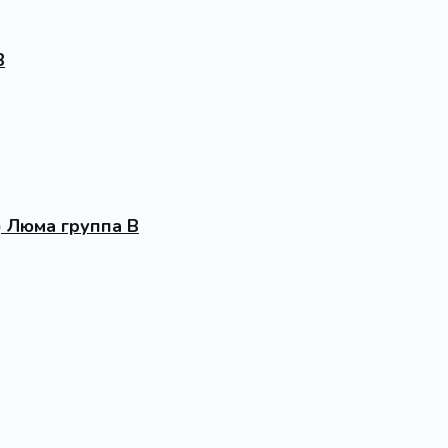
В
) Люма группа В