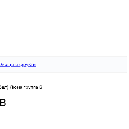
Овощи и фрукты
8шт) Люма группа В
 В