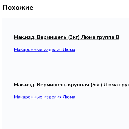
Похожие
Мак.изд. Вермишель (3кг) Люма группа В
Макаронные изделия Люма
Мак.изд. Вермишель крупная (5кг) Люма гру
Макаронные изделия Люма