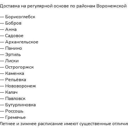
Доставка на регулярной основе по районам Воронежской о
— Борисоглебск
— Бобров
— Анна
— Садовое
— Архангельское
— Панино
— Эртиль
— Лиски
— Острогоржск
— Каменка
— Репьёвка
— Нововоронеж
— Калач
— Павловск
— Бутурлиновка
— Россошь
— Гремячье
Летнее и зимнее расписание имеют существенные отличи