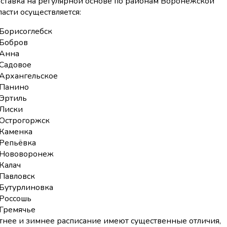
ставка на регулярной основе по районам Воронежской
ласти осуществляется:
Борисоглебск
Бобров
Анна
Садовое
Архангельское
Панино
Эртиль
Лиски
Острогоржск
Каменка
Репьёвка
Нововоронеж
Калач
Павловск
Бутурлиновка
Россошь
Гремячье
тнее и зимнее расписание имеют существенные отличия,