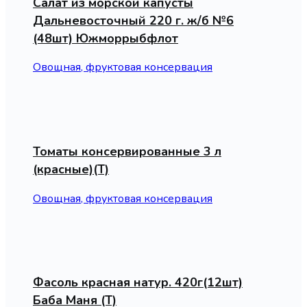
Салат из морской капусты
Дальневосточный 220 г. ж/б №6
(48шт) Южморрыбфлот
Овощная, фруктовая консервация
Томаты консервированные 3 л
(красные)(Т)
Овощная, фруктовая консервация
Фасоль красная натур. 420г(12шт)
Баба Маня (Т)