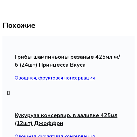
Похожие
Грибы шампиньоны резаные 425мл ж/
б (24шт) Принцесса Вкуса
Овощная, фруктовая консервация
Кукуруза консервир. в заливке 425мл
(12шт) Джоффри
Овощная, фруктовая консервация