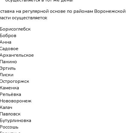
осуществляется в тот же день!
ставка на регулярной основе по районам Воронежской
ласти осуществляется:
Борисоглебск
Бобров
Анна
Садовое
Архангельское
Панино
Эртиль
Лиски
Острогоржск
Каменка
Репьёвка
Нововоронеж
Калач
Павловск
Бутурлиновка
Россошь