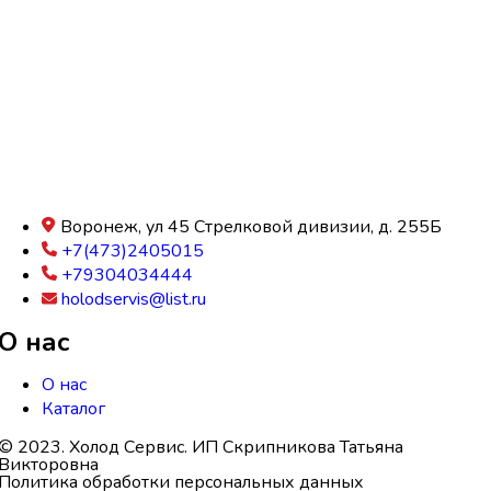
Воронеж, ул 45 Стрелковой дивизии, д. 255Б
+7(473)2405015
+79304034444
holodservis@list.ru
О нас
О нас
Каталог
© 2023. Холод Сервис. ИП Скрипникова Татьяна
Викторовна
Политика обработки персональных данных