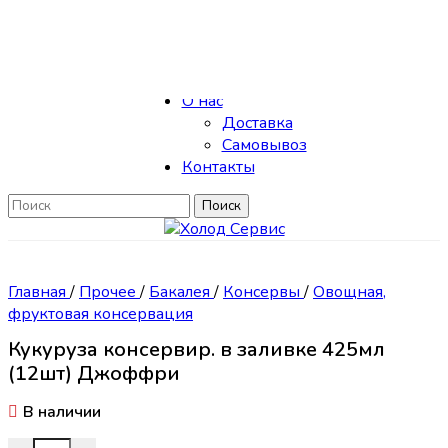
Skip to navigation
Skip to main content
Каталог
О нас
Доставка
Самовывоз
Контакты
Поиск
Главная
/
Прочее
/
Бакалея
/
Консервы
/
Овощная,
фруктовая консервация
Кукуруза консервир. в заливке 425мл
(12шт) Джоффри
В наличии