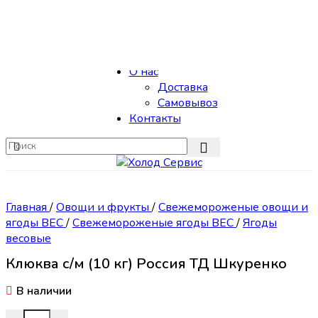
Skip to navigation
Skip to main content
Каталог
О нас
Доставка
Самовывоз
Контакты
Главная
/
Овощи и фрукты
/
Свежемороженые овощи и
ягоды ВЕС
/
Свежемороженые ягоды ВЕС
/
Ягоды
весовые
Клюква с/м (10 кг) Россия ТД Шкуренко
В наличии
Количество товара Клюква с/м (10 кг) Россия ТД Шкурен