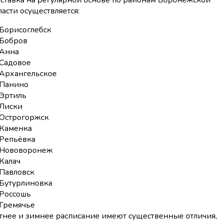
ставка на регулярной основе по районам Воронежской
ласти осуществляется:
Борисоглебск
Бобров
Анна
Садовое
Архангельское
Панино
Эртиль
Лиски
Острогоржск
Каменка
Репьёвка
Нововоронеж
Калач
Павловск
Бутурлиновка
Россошь
Гремячье
тнее и зимнее расписание имеют существенные отличия,