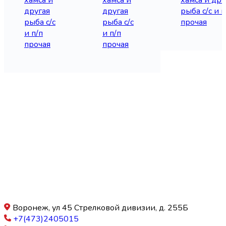
другая
другая
рыба с/с и п
рыба с/с
рыба с/с
прочая
и п/п
и п/п
прочая
прочая
Воронеж, ул 45 Стрелковой дивизии, д. 255Б
+7(473)2405015