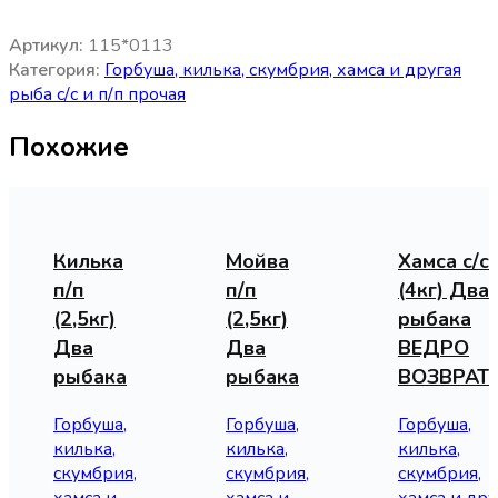
Артикул:
115*0113
Категория:
Горбуша, килька, скумбрия, хамса и другая
рыба с/с и п/п прочая
Похожие
Килька
Мойва
Хамса с/с
п/п
п/п
(4кг) Два
(2,5кг)
(2,5кг)
рыбака
Два
Два
ВЕДРО
рыбака
рыбака
ВОЗВРАТ
Горбуша,
Горбуша,
Горбуша,
килька,
килька,
килька,
скумбрия,
скумбрия,
скумбрия,
хамса и
хамса и
хамса и дру