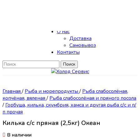
Skip to navigation
Skip to main content
Каталог
О нас
Доставка
Самовывоз
Контакты
Поиск
Главная
/
Рыба и морепродукты
/
Рыба слабосолёная,
копчёная, вяленая
/
Рыба слабосолёная и пряного посола
/
Горбуша, килька, скумбрия, хамса и другая рыба с/с и п/
п прочая
Килька с/с пряная (2,5кг) Океан
В наличии