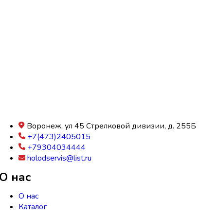
Воронеж, ул 45 Стрелковой дивизии, д. 255Б
+7(473)2405015
+79304034444
holodservis@list.ru
О нас
О нас
Каталог