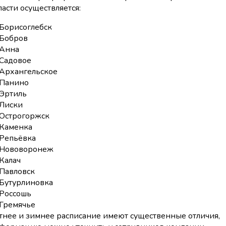
ласти осуществляется:
Борисоглебск
Бобров
Анна
Садовое
Архангельское
Панино
Эртиль
Лиски
Острогоржск
Каменка
Репьёвка
Нововоронеж
Калач
Павловск
Бутурлиновка
Россошь
Гремячье
тнее и зимнее расписание имеют существенные отличия,