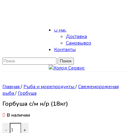
Skip to navigation
Skip to main content
Каталог
О нас
Доставка
Самовывоз
Контакты
Поиск
Главная
/
Рыба и морепродукты
/
Свежемороженая
рыба
/
Горбуша
Горбуша с/м н/р (18кг)
В наличии
Количество товара Горбуша с/м н/р (18кг)
-
+