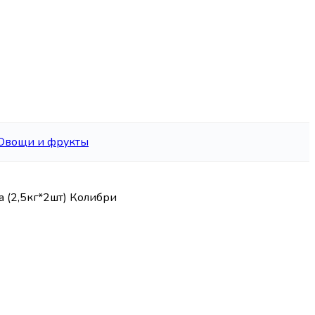
Овощи и фрукты
а (2,5кг*2шт) Колибри