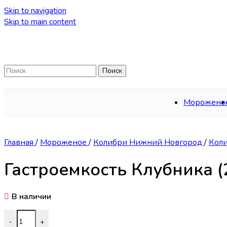
Skip to navigation
Skip to main content
Поиск
Морожено
Главная
/
Мороженое
/
Колибри Нижний Новгород
/
Кол
Гастроемкость Клубника (
В наличии
Количество товара Гастроемкость Клубника (2,5кг*2шт) 
-
+