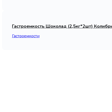
Гастроемкость Шоколад (2,5кг*2шт) Колибр
Гастроемкости