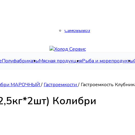
Каталог
О нас
Контакты
Доставка
Самовывоз
е
Полуфабрикаты
Мясная продукция
Рыба и морепродукты
ибри МАРОЧНЫЙ
/
Гастроемкости
/
Гастроемкость Клубник
2,5кг*2шт) Колибри
Колибри