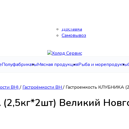
Каталог
О нас
Контакты
Доставка
Самовывоз
е
Полуфабрикаты
Мясная продукция
Рыба и морепродукты
ости ВН)
/
Гастроёмкости ВН
/
Гастроемкость КЛУБНИКА (2
(2,5кг*2шт) Великий Новг
) Великий Новгород