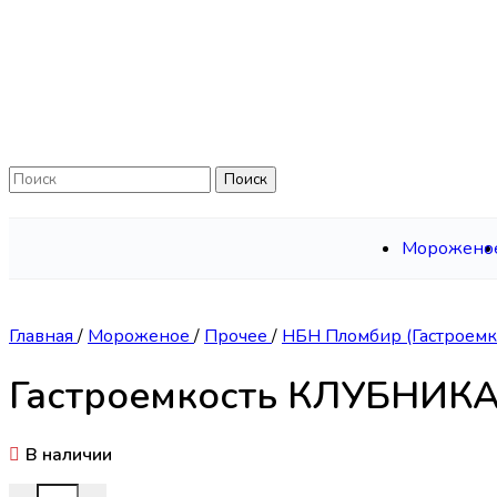
Skip to navigation
Skip to main content
Поиск
Морожено
Главная
/
Мороженое
/
Прочее
/
НБН Пломбир (Гастроемк
Гастроемкость КЛУБНИКА 
В наличии
Количество товара Гастроемкость КЛУБНИКА (2,5кг*2шт