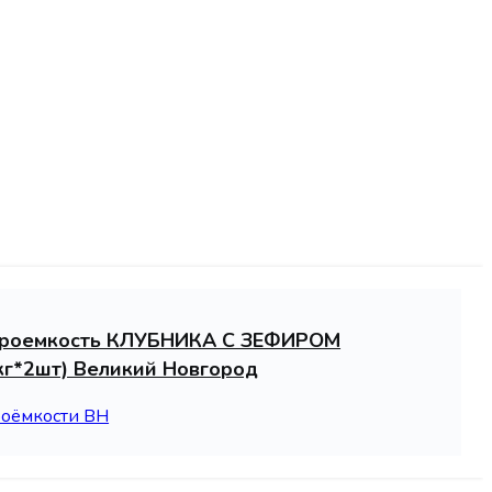
троемкость КЛУБНИКА С ЗЕФИРОМ
5кг*2шт) Великий Новгород
роёмкости ВН