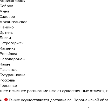
Борисоглебск
Бобров
Анна
Садовое
Архангельское
Панино
Эртиль
Лиски
Острогоржск
Каменка
Репьёвка
Нововоронеж
Калач
Павловск
Бутурлиновка
Россошь
Гремячье
тнее и зимнее расписание имеют существенные отличия,
Также осуществляется доставка по Воронежской обла