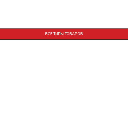
 15% с шок. глазурью 95г (18шт) Полярис БЕЗ ЗМЖ
ВСЕ ТИПЫ ТОВАРОВ