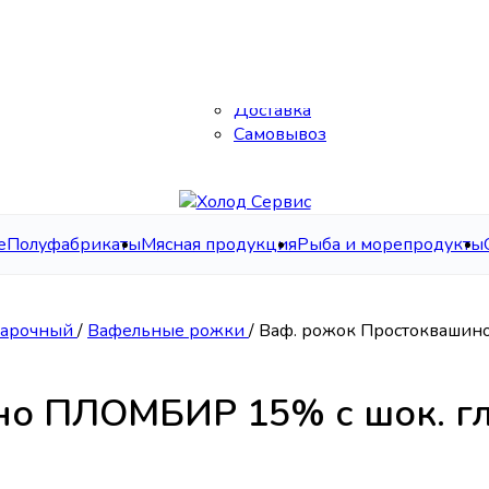
Каталог
О нас
Контакты
Доставка
Самовывоз
е
Полуфабрикаты
Мясная продукция
Рыба и морепродукты
Марочный
/
Вафельные рожки
/
Ваф. рожок Простоквашино
о ПЛОМБИР 15% с шок. гл