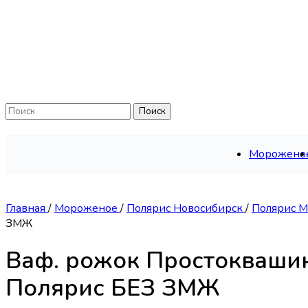
Skip to navigation
Skip to main content
Поиск
Морожено
Главная
/
Мороженое
/
Полярис Новосибирск
/
Полярис 
ЗМЖ
Ваф. рожок Простоквашин
Полярис БЕЗ ЗМЖ