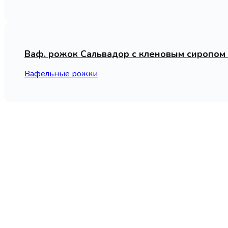
Ваф. рожок Сальвадор с кленовым сиропом
Вафельные рожки