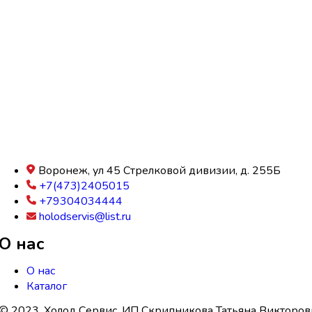
Воронеж, ул 45 Стрелковой дивизии, д. 255Б
+7(473)2405015
+79304034444
holodservis@list.ru
О нас
О нас
Каталог
© 2023. Холод Сервис. ИП Скрипникова Татьяна Викторов