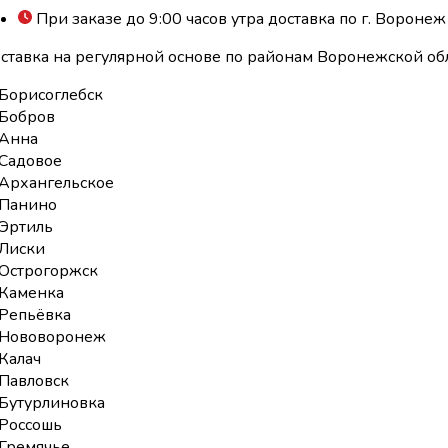
При заказе до 9:00 часов утра доставка по г. Воронеж
ставка на регулярной основе по районам Воронежской обл
Борисоглебск
Бобров
Анна
Садовое
Архангельское
Панино
Эртиль
Лиски
Острогоржск
Каменка
Репьёвка
Нововоронеж
Калач
Павловск
Бутурлиновка
Россошь
Гремячье