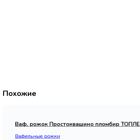
Похожие
Ваф. рожок Простоквашино пломбир ТОПЛЕН
Вафельные рожки