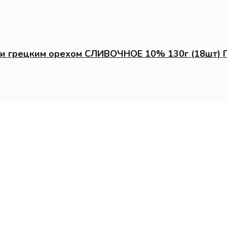
 и грецким орехом СЛИВОЧНОЕ 10% 130г (18шт)