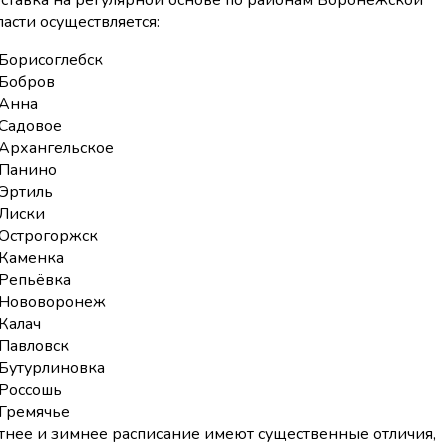
ставка на регулярной основе по районам Воронежской
ласти осуществляется:
Борисоглебск
Бобров
Анна
Садовое
Архангельское
Панино
Эртиль
Лиски
Острогоржск
Каменка
Репьёвка
Нововоронеж
Калач
Павловск
Бутурлиновка
Россошь
Гремячье
тнее и зимнее расписание имеют существенные отличия,