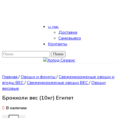
Skip to navigation
Skip to main content
Каталог
О нас
Доставка
Самовывоз
Контакты
Поиск
Главная
/
Овощи и фрукты
/
Свежемороженые овощи и
ягоды ВЕС
/
Свежемороженые овощи ВЕС
/
Овощи
весовые
Брокколи вес (10кг) Египет
В наличии
Количество товара Брокколи вес (10кг) Египет