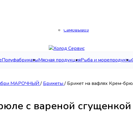
Каталог
О нас
Контакты
Доставка
Самовывоз
е
Полуфабрикаты
Мясная продукция
Рыба и морепродукты
ибри МАРОЧНЫЙ
/
Брикеты
/
Брикет на вафлях Крем-брюл
рюле с вареной сгущенкой 