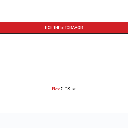
ной сгущенкой 12% в фольге 80г (32шт) Колибри
ВСЕ ТИПЫ ТОВАРОВ
Вес
0.08 кг