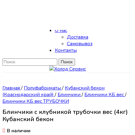
Skip to navigation
Skip to main content
Каталог
О нас
Доставка
Самовывоз
Контакты
Поиск
Главная
/
Полуфабрикаты
/
Кубанский бекон
(Краснодарский край)
/
Блинчики
/
Блинчики КБ вес
/
Блинчики КБ вес ТРУБОЧКИ
Блинчики с клубникой трубочки вес (4кг)
Кубанский бекон
В наличии