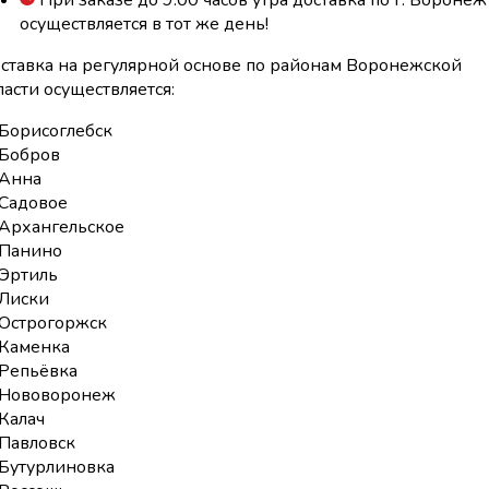
При заказе до 9:00 часов утра доставка по г. Воронеж
осуществляется в тот же день!
ставка на регулярной основе по районам Воронежской
ласти осуществляется:
Борисоглебск
Бобров
Анна
Садовое
Архангельское
Панино
Эртиль
Лиски
Острогоржск
Каменка
Репьёвка
Нововоронеж
Калач
Павловск
Бутурлиновка