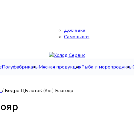
Каталог
О нас
Контакты
Доставка
Самовывоз
е
Полуфабрикаты
Мясная продукция
Рыба и морепродукты
г
/
Бедро ЦБ лоток (8кг) Благояр
гояр